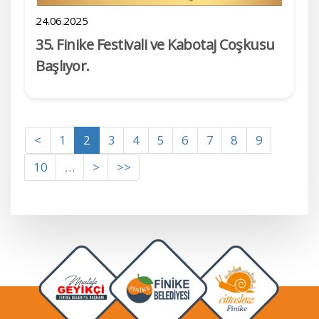
24.06.2025
35.⁠ ⁠Finike Festivali ve Kabotaj Coşkusu
Başlıyor.
<
1
2
3
4
5
6
7
8
9
10
…
>
>>