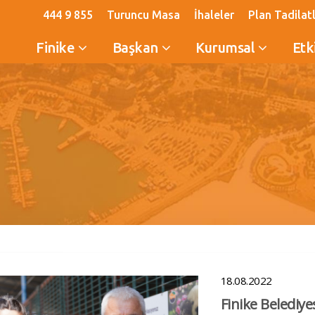
444 9 855
Turuncu Masa
İhaleler
Plan Tadilatl
Finike
Başkan
Kurumsal
Etk
18.08.2022
Finike Belediye