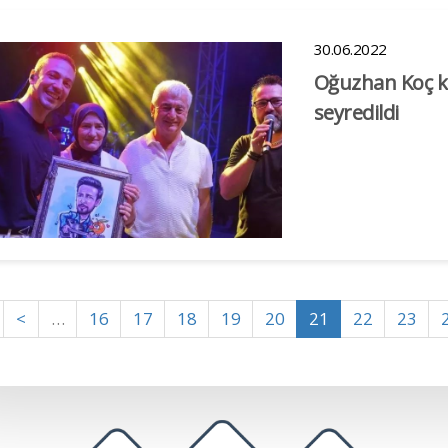
30.06.2022
Oğuzhan Koç ko
seyredildi
<
…
16
17
18
19
20
21
22
23