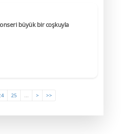
nseri büyük bir coşkuyla
24
25
…
>
>>